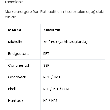
tanımlanır.
Markalara göre
Run Flat lastikler
in kısaltmaları aşağıdaki
gibidir;
MARKA
Kısaltma
Michelin
ZP / Pax (Zırhlı Araçlarda)
Bridgestone
RFT
Continental
SSR
Goodyear
ROF / EMT
Pirelli
R-F / RFT / SSRF
Hankook
HR / HRS