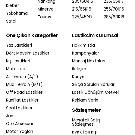
Nankang
205/60R16
235/65R17
Kleber
Minerva
215/65R16
255/70R16
Yokohama
Taurus
225/45R17
285/60R18
Strial
Öne Çıkan Kategoriler
Lastikcim Kurumsal
Yaz Lastikleri
Hakkımızda
Dört Mevsim Lastikler
Kampanyalar
Kış Lastikleri
Montaj Noktaları
Motosiklet
İletişim
All Terrain (A/T)
Kariyer
Mud Terrain (M/T)
Sıkça Sorulan Sorular
Off Road Lastikleri
Lastik Dönüşüm Cetveli
RunFlat Lastikler
Reklam Verin
Seal Lastikler
Sözleşmeler
Jant
Mesafeli Satış
Oto Aksesuar
Sözleşmesi
Motor Yağları
KVKK İlgili Kişi