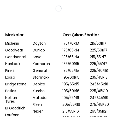
Markalar
Öne Çıkan Ebatlar
Michelin
Dayton
175/70R13
215/50R17
Goodyear
Dunlop
175/65R14
225/50R17
Continental
Sava
185/65R14
215/55R17
Hankook
Kormoran
185/60R15
225/55R17
Pirelli
General
185/65R15
225/40R18
Lassa
Starmaxx
195/60R15
235/45R18
Bridgestone
Debica
195/65R15
245/45R18
Petlas
Kumho
195/50R16
225/45R19
Nokian
Matador
195/55R16
245/45R19
Tyres
Riken
205/55R16
275/45R20
BFGoodrich
Nexen
215/55R16
295/35R21
Laufenn