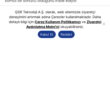
somut bir sonucu olduğunu ifade ediyor.
Michelin Primacy 5 Energy:
QSR Teknoloji A.Ş. olarak, web sitemizde ziyaretçi
Güvenlik, Uzun Ömür ve Tasarruf
deneyimini artırmak adına Çerezler kullanılmaktadır. Daha
detaylı bilgi için
Çerez Kullanım Politikamızı
ve
Ziyaretçi
Aydınlatma Metni'ni
okuyabilirsiniz.
Kabul Et
Reddet