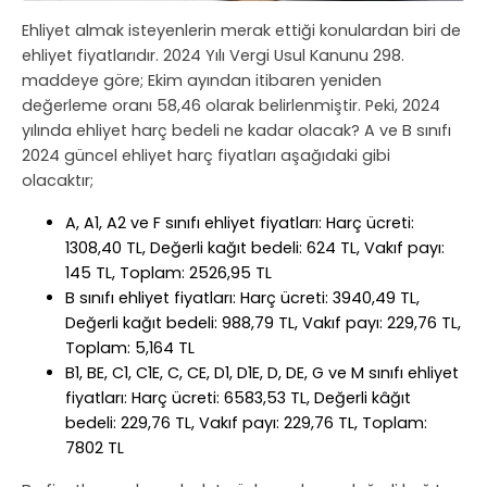
Ehliyet almak isteyenlerin merak ettiği konulardan biri de
ehliyet fiyatlarıdır. 2024 Yılı Vergi Usul Kanunu 298.
maddeye göre; Ekim ayından itibaren yeniden
değerleme oranı 58,46 olarak belirlenmiştir. Peki, 2024
yılında ehliyet harç bedeli ne kadar olacak? A ve B sınıfı
2024 güncel ehliyet harç fiyatları aşağıdaki gibi
olacaktır;
A, A1, A2 ve F sınıfı ehliyet fiyatları: Harç ücreti:
1308,40 TL, Değerli kağıt bedeli: 624 TL, Vakıf payı:
145 TL, Toplam: 2526,95 TL
B sınıfı ehliyet fiyatları: Harç ücreti: 3940,49 TL,
Değerli kağıt bedeli: 988,79 TL, Vakıf payı: 229,76 TL,
Toplam: 5,164 TL
B1, BE, C1, C1E, C, CE, D1, D1E, D, DE, G ve M sınıfı ehliyet
fiyatları: Harç ücreti: 6583,53 TL, Değerli kâğıt
bedeli: 229,76 TL, Vakıf payı: 229,76 TL, Toplam:
7802 TL