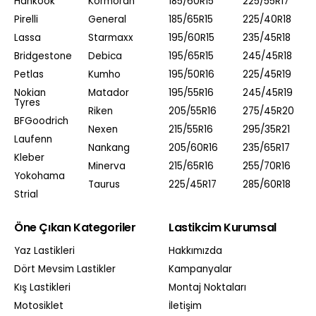
Hankook
Kormoran
185/60R15
225/55R17
Pirelli
General
185/65R15
225/40R18
Lassa
Starmaxx
195/60R15
235/45R18
Bridgestone
Debica
195/65R15
245/45R18
Petlas
Kumho
195/50R16
225/45R19
Nokian
Matador
195/55R16
245/45R19
Tyres
Riken
205/55R16
275/45R20
BFGoodrich
Nexen
215/55R16
295/35R21
Laufenn
Nankang
205/60R16
235/65R17
Kleber
Minerva
215/65R16
255/70R16
Yokohama
Taurus
225/45R17
285/60R18
Strial
Öne Çıkan Kategoriler
Lastikcim Kurumsal
Yaz Lastikleri
Hakkımızda
Dört Mevsim Lastikler
Kampanyalar
Kış Lastikleri
Montaj Noktaları
Motosiklet
İletişim