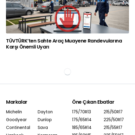
TÜVTÜRK’ten Sahte Araç Muayene Randevularına
Karşı Önemli Uyarı
Markalar
Öne Çıkan Ebatlar
Michelin
Dayton
175/70R13
215/50R17
Goodyear
Dunlop
175/65R14
225/50R17
Continental
Sava
185/65R14
215/55R17