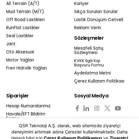
All Terrain (A/T)
Kariyer
Mud Terrain (M/T)
Sıkça Sorulan Sorular
Off Road Lastikleri
Lastik Dönüşüm Cetveli
RunFlat Lastikler
Reklam Verin
Seal Lastikler
Sözleşmeler
Jant
Mesafeli Satış
Oto Aksesuar
Sözleşmesi
Motor Yağları
KVKK İlgili Kişi
Başvuru Formu
Fren Hidrolik Yağları
Aydınlatma Metni
Çerez Kullanım Politikası
Siparişler
Sosyal Medya
Hesap Numaralarımız
Havale/EFT Bildirim
Formu
0850 811 11 01
QSR Teknoloji A.Ş. olarak, web sitemizde ziyaretçi
Garanti Şartları
deneyimini artırmak adına Çerezler kullanılmaktadır. Daha
Ödeme ve Teslimat
detaylı bilgi için
Çerez Kullanım Politikamızı
ve
Ziyaretçi