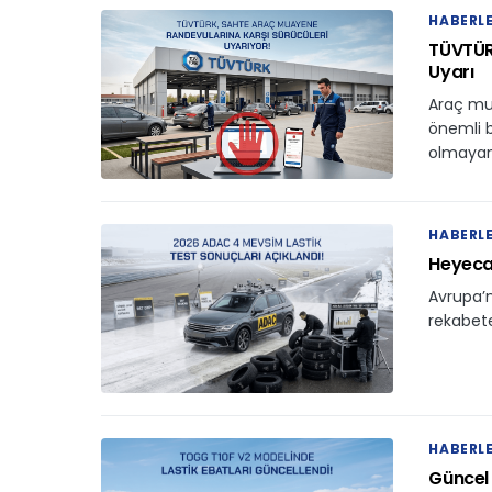
HABERL
TÜVTÜR
Uyarı
Araç mu
önemli b
olmayan
HABERL
Heyecan
Avrupa’
rekabete
HABERL
Güncel 