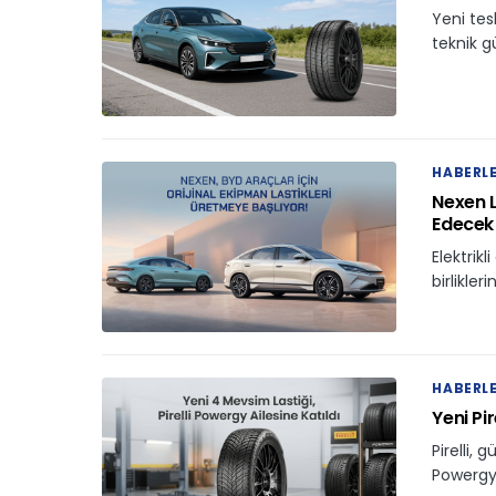
Yeni tes
teknik 
HABERL
Nexen La
Edecek
Elektrikl
birlikl
HABERL
Yeni Pi
Pirelli, 
Powergy 