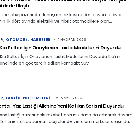
 Adede Ulaştı
 otomotiv pazarında dönüşüm hız kesmeden devam ediyor.
nın ilk dört ayında elektrikli ve hibrit otomobillere olan…
ER
OTOMOBIL HABERLERI
1 HAZIRAN 2026
Kia Seltos İçin Onaylanan Lastik Modellerini Duyurdu
ia Seltos İçin Onaylanan Lastik Modellerini Duyurdu Kia’nın
enelinde en çok tercih edilen kompakt SUV…
ER
LASTIK İNCELEMELERI
21 MAYIS 2026
ntal, Yaz Lastiği Ailesine Yeni Katılan Serisini Duyurdu
ans lastiği pazarındaki rekabet dozunu daha da artırarak devam
Continental, bu sürecin başrolünde yer alan markalar arasında…