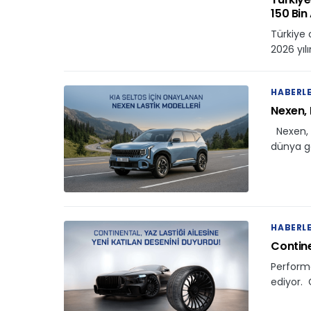
150 Bin
Türkiye
2026 yılı
HABERL
Nexen, 
Nexen, K
dünya g
HABERL
Contine
Perform
ediyor. 