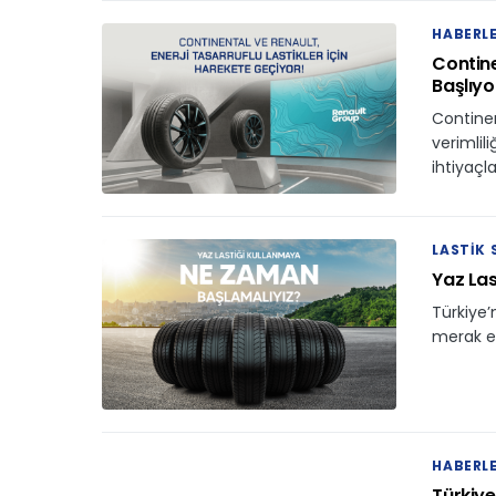
HABERL
Contine
Başlıyo
Continen
verimlili
ihtiyaçl
LASTIK
Yaz Las
Türkiye’
merak ett
HABERL
Türkiye’