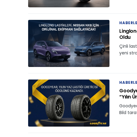
HABERL
Linglon
Oldu
Çinli la
yeni stra
HABERL
Goodyea
“Yılın Ü
Goodyear
Bild tara