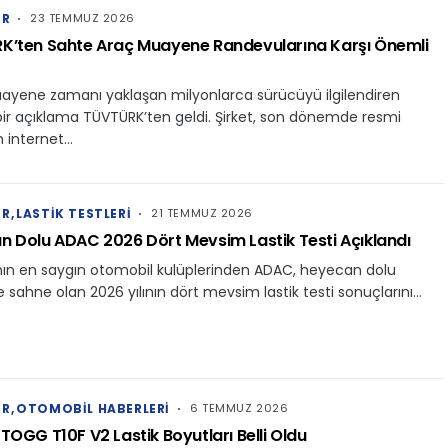
ER
23 TEMMUZ 2026
K’ten Sahte Araç Muayene Randevularına Karşı Önemli
ayene zamanı yaklaşan milyonlarca sürücüyü ilgilendiren
ir açıklama TÜVTÜRK’ten geldi. Şirket, son dönemde resmi
 internet…
ER
LASTIK TESTLERI
21 TEMMUZ 2026
 Dolu ADAC 2026 Dört Mevsim Lastik Testi Açıklandı
nın en saygın otomobil kulüplerinden ADAC, heyecan dolu
 sahne olan 2026 yılının dört mevsim lastik testi sonuçlarını…
ER
OTOMOBIL HABERLERI
6 TEMMUZ 2026
TOGG T10F V2 Lastik Boyutları Belli Oldu