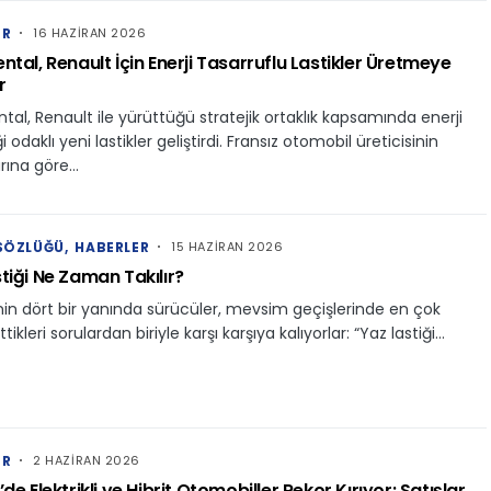
ER
16 HAZIRAN 2026
ntal, Renault İçin Enerji Tasarruflu Lastikler Üretmeye
r
tal, Renault ile yürüttüğü stratejik ortaklık kapsamında enerji
ği odaklı yeni lastikler geliştirdi. Fransız otomobil üreticisinin
arına göre…
 SÖZLÜĞÜ
HABERLER
15 HAZIRAN 2026
tiği Ne Zaman Takılır?
nin dört bir yanında sürücüler, mevsim geçişlerinde en çok
ikleri sorulardan biriyle karşı karşıya kalıyorlar: “Yaz lastiği…
ER
2 HAZIRAN 2026
de Elektrikli ve Hibrit Otomobiller Rekor Kırıyor: Satışlar