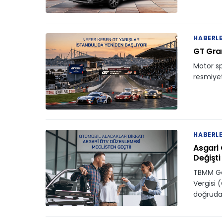
HABERL
GT Gran
Motor sp
resmiyet
HABERL
Asgari 
Değişti
TBMM Ge
Vergisi 
doğruda