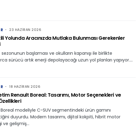
ER
23 HAZIRAN 2026
ili Yolunda Aracınızda Mutlaka Bulunması Gerekenler
i
li sezonunun başlaması ve okulların kapanışı ile birlikte
rca sürücü artık enerji depolayacağı uzun yol planları yapıyor.…
ER
18 HAZIRAN 2026
retim Renault Boreal: Tasarımı, Motor Seçenekleri ve
zellikleri
, Boreal modeliyle C-SUV segmentindeki ürün gamını
tiğini duyurdu. Modern tasarımı, dijital kokpiti, hibrit motor
i ve gelişmiş…