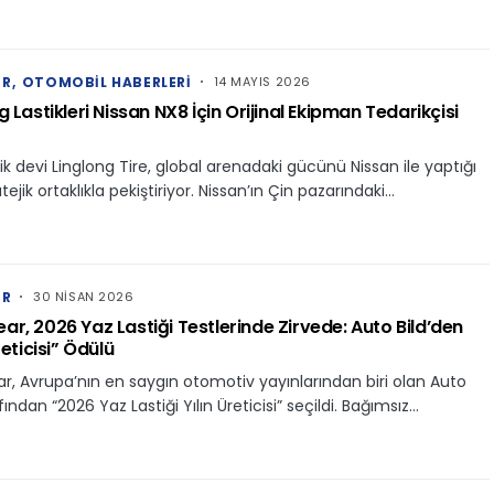
ER
OTOMOBIL HABERLERI
14 MAYIS 2026
g Lastikleri Nissan NX8 İçin Orijinal Ekipman Tedarikçisi
stik devi Linglong Tire, global arenadaki gücünü Nissan ile yaptığı
tejik ortaklıkla pekiştiriyor. Nissan’ın Çin pazarındaki…
ER
30 NISAN 2026
r, 2026 Yaz Lastiği Testlerinde Zirvede: Auto Bild’den
reticisi” Ödülü
, Avrupa’nın en saygın otomotiv yayınlarından biri olan Auto
fından “2026 Yaz Lastiği Yılın Üreticisi” seçildi. Bağımsız…