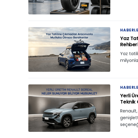
HABERL
Yaz Tat
Rehber
Yaz tati
milyonla
HABERL
Yerli Ü
Teknik Ö
Renault
genişlet
seçeneğ