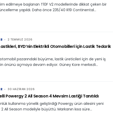
lim edilmeye başlanan T10F V2 modellerinde dikkat çeken bir
güncelleme yapıldı. Daha önce 235/40 R19 Continental…
ER
2 TEMMUZ 2026
stikleri, BYD’nin Elektrikli Otomobilleri için Lastik Tedarik
i otomobil pazarındaki büyüme, lastik üreticileri için de yeni iş
erinin önünü açmaya devam ediyor. Güney Kore merkezli…
ER
30 HAZIRAN 2026
relli Powergy 2 All Season 4 Mevsim Lastiği Tanıtıldı
günlük kullanıma yönelik geliştirdiği Powergy ürün ailesini yeni
2 All Season modeliyle büyüttü. Markanın kısa süre…