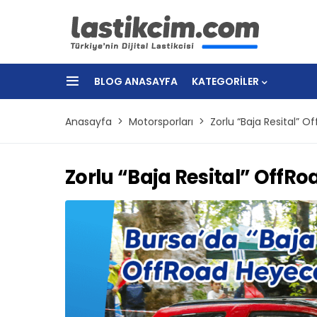
BLOG ANASAYFA
KATEGORILER
Anasayfa
Motorsporları
Zorlu “Baja Resital” O
Zorlu “Baja Resital” OffRo