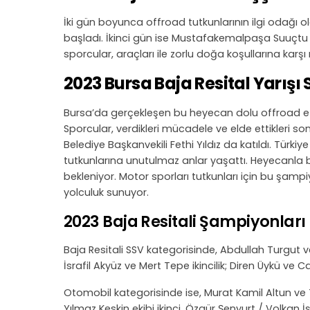
İki gün boyunca offroad tutkunlarının ilgi odağı ol
başladı. İkinci gün ise Mustafakemalpaşa Suuçtu 
sporcular, araçları ile zorlu doğa koşullarına karşı
2023 Bursa Baja Resital Yarışı
Bursa’da gerçekleşen bu heyecan dolu offroad etki
Sporcular, verdikleri mücadele ve elde ettikleri son
Belediye Başkanvekili Fethi Yıldız da katıldı. Türk
tutkunlarına unutulmaz anlar yaşattı. Heyecanla 
bekleniyor. Motor sporları tutkunları için bu şamp
yolculuk sunuyor.
2023 Baja Resitali Şampiyonları
Baja Resitali SSV kategorisinde, Abdullah Turgut ve 
İsrafil Akyüz ve Mert Tepe ikincilik; Diren Üykü ve 
Otomobil kategorisinde ise, Murat Kamil Altun ve 
Yılmaz Keskin ekibi ikinci, Özgür Şenyurt / Volkan İ