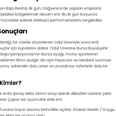
an Baja Resital, ilk gün, Dağyenice’de yapılan etaplarla
Şelalesi bölgelerinde devam etti. Bu iki gün boyunca
 mücadele ederek etkileyici performanslarını sergilediler.
 Sonuçları
nliği, bir otelde düzenlenen ödül töreniyle sona erdi.
uçlar için kupalarını aldılar. Ödül törenine Bursa Büyükşehir
iye Baja Şampiyonası’nın Bursa ayağı, motor sporlarının
beklenen ikinci ayağın da aynı heyecanı ve rekabeti sunması
iyona, adrenalin dolu anlar ve unutulmaz zaferlerle dolu bir
 Kimler?
Arda Şenay ekibi, birinci sırayı alarak dikkatleri üzerine çekti.
Caner Çapar ise üçüncülük elde etti.
Tuvana Sayar sezonu birincilikle açtılar. Atakan Keskin / Duygu
şler ekibi ise üçüncü oldu.