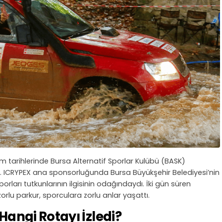
m tarihlerinde Bursa Alternatif Sporlar Kulübü (BASK)
dı. ICRYPEX ana sponsorluğunda Bursa Büyükşehir Belediyesi’nin
porları tutkunlarının ilgisinin odağındaydı. İki gün süren
rlu parkur, sporculara zorlu anlar yaşattı.
 Hangi Rotayı İzledi?