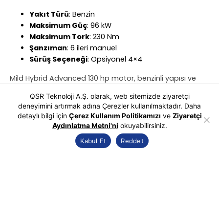
Yakıt Türü
: Benzin
Maksimum Güç
: 96 kW
Maksimum Tork
: 230 Nm
Şanzıman
: 6 ileri manuel
Sürüş Seçeneği
: Opsiyonel 4×4
Mild Hybrid Advanced 130 hp motor, benzinli yapısı ve
mild hybrid teknolojisi ile dikkat çekiyor. Bu motor,
QSR Teknoloji A.Ş. olarak, web sitemizde ziyaretçi
özellikle şehir içi kullanımlarda yüksek performans ve
deneyimini artırmak adına Çerezler kullanılmaktadır. Daha
yakıt verimliliği sağlıyor. Ayrıca, 4×4 sürüş seçeneği ile
detaylı bilgi için
Çerez Kullanım Politikamızı
ve
Ziyaretçi
off-road deneyimlerini seven kullanıcılar için ideal bir
Aydınlatma Metni'ni
okuyabilirsiniz.
seçenek sunuyor.
Kabul Et
Reddet
3 ) E-Tech Full Hybrid 145 hp
:
Yakıt Türü
: Benzin ve Elektrik
Maksimum Güç
: 107 kW
Maksimum Tork
: 205 Nm
Şanzıman
: Çok modlu otomatik