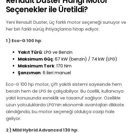
Renault Duster Hangi Motor
Seçenekler ile Üretildi?
Yeni Renault Duster, üç farklı motor seçeneği sunuyor ve
her biri farklı sürüş ihtiyaçlarına hitap ediyor.
1 ) Eco-G 100 hp
:
Yakıt Türü
: LPG ve Benzin
Maksimum Güç
: 67 kW (benzin) / 74 kW (LPG)
Maksimum Tork
: 170 Nm
Şanzıman
: 6 ileri manuel
Eco-G 100 hp motor, çift yakıtlı sistemi sayesinde hem
benzin hem de LPG ile çalışabiliyor. Bu özellik, kullanıcıya
yakıt konusunda esneklik ve tasarruf sağlıyor. Özellikle
uzun yolculuklarda LPG’nin ekonomik avantajları dikkate
alındığında, bu motor seçeneği oldukça cazip hale
geliyor.
2 ) Mild Hybrid Advanced 130 hp
: