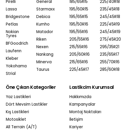
Pirelli
General
185/65R15
225/40R18
Lassa
Starmaxx
195/60R15
235/45R18
Bridgestone
Debica
195/65R15
245/45R18
Petlas
Kumho
195/50R16
225/45R19
Nokian
Matador
195/55R16
245/45R19
Tyres
Riken
205/55R16
275/45R20
BFGoodrich
Nexen
215/55R16
295/35R21
Laufenn
Nankang
205/60R16
235/65R17
Kleber
Minerva
215/65R16
255/70R16
Yokohama
Taurus
225/45R17
285/60R18
Strial
Öne Çıkan Kategoriler
Lastikcim Kurumsal
Yaz Lastikleri
Hakkımızda
Dört Mevsim Lastikler
Kampanyalar
Kış Lastikleri
Montaj Noktaları
Motosiklet
İletişim
All Terrain (A/T)
Kariyer