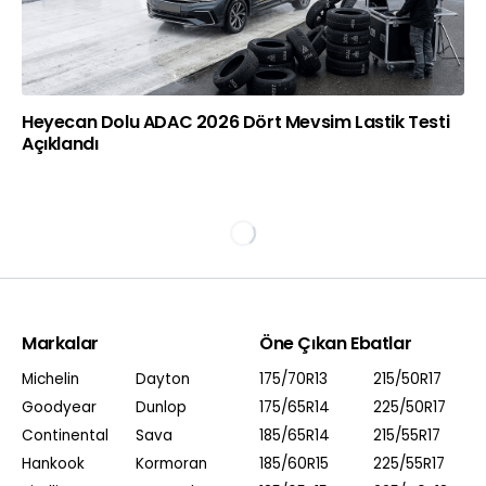
Heyecan Dolu ADAC 2026 Dört Mevsim Lastik Testi
Açıklandı
Markalar
Öne Çıkan Ebatlar
Michelin
Dayton
175/70R13
215/50R17
Goodyear
Dunlop
175/65R14
225/50R17
Continental
Sava
185/65R14
215/55R17
Hankook
Kormoran
185/60R15
225/55R17