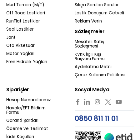
Mud Terrain (M/T)
Sıkça Sorulan Sorular
Off Road Lastikleri
Lastik Dönüşüm Cetveli
RunFlat Lastikler
Reklam Verin
Seal Lastikler
Sözleşmeler
Jant
Mesafeli Satış
Oto Aksesuar
Sözleşmesi
Motor Yağları
KVKK İlgili Kişi
Başvuru Formu
Fren Hidrolik Yağları
Aydınlatma Metni
Çerez Kullanım Politikası
Siparişler
Sosyal Medya
Hesap Numaralarımız
Havale/EFT Bildirim
Formu
0850 811 11 01
Garanti Şartları
Ödeme ve Teslimat
İade Koşulları