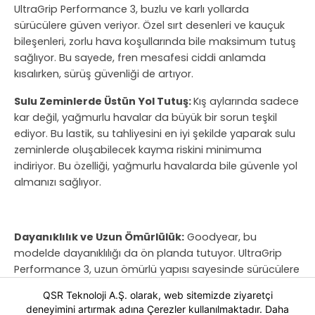
UltraGrip Performance 3, buzlu ve karlı yollarda
sürücülere güven veriyor. Özel sırt desenleri ve kauçuk
bileşenleri, zorlu hava koşullarında bile maksimum tutuş
sağlıyor. Bu sayede, fren mesafesi ciddi anlamda
kısalırken, sürüş güvenliği de artıyor.
Sulu Zeminlerde Üstün Yol Tutuş:
Kış aylarında sadece
kar değil, yağmurlu havalar da büyük bir sorun teşkil
ediyor. Bu lastik, su tahliyesini en iyi şekilde yaparak sulu
zeminlerde oluşabilecek kayma riskini minimuma
indiriyor. Bu özelliği, yağmurlu havalarda bile güvenle yol
almanızı sağlıyor.
Dayanıklılık ve Uzun Ömürlülük:
Goodyear, bu
modelde dayanıklılığı da ön planda tutuyor. UltraGrip
Performance 3, uzun ömürlü yapısı sayesinde sürücülere
uzun süreli kullanım sunuyor. Bu da ekonomik açıdan
QSR Teknoloji A.Ş. olarak, web sitemizde ziyaretçi
büyük bir avantaj sağlıyor, çünkü lastiğin sık sık
deneyimini artırmak adına Çerezler kullanılmaktadır. Daha