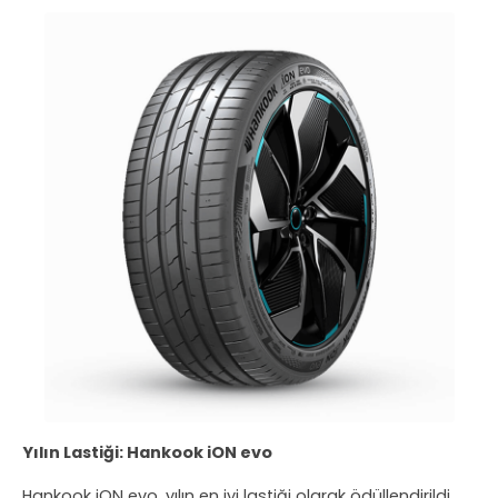
Yılın Lastiği: Hankook iON evo
Hankook iON evo, yılın en iyi lastiği olarak ödüllendirildi.