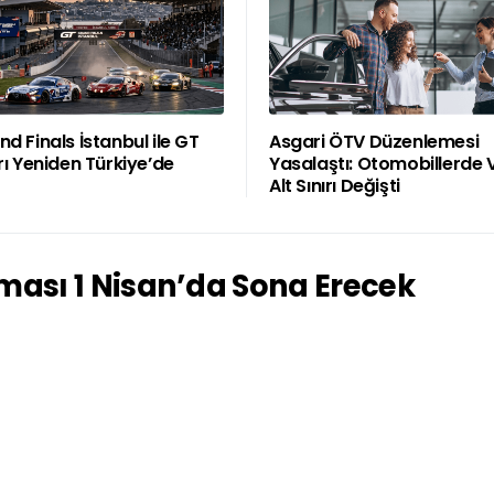
d Finals İstanbul ile GT
Asgari ÖTV Düzenlemesi
rı Yeniden Türkiye’de
Yasalaştı: Otomobillerde 
Alt Sınırı Değişti
aması 1 Nisan’da Sona Erecek