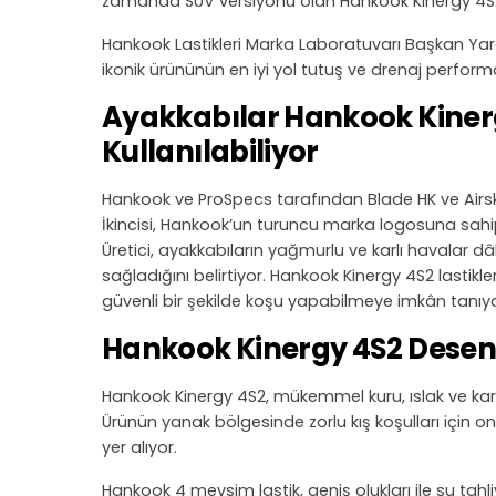
zamanda SUV versiyonu olan Hankook Kinergy 4S2 X 
Hankook Lastikleri Marka Laboratuvarı Başkan Yard
ikonik ürününün en iyi yol tutuş ve drenaj perfo
Ayakkabılar Hankook Kinergy
Kullanılabiliyor
Hankook ve ProSpecs tarafından Blade HK ve Airsky
İkincisi, Hankook’un turuncu marka logosuna sahip 
Üretici, ayakkabıların yağmurlu ve karlı havalar d
sağladığını belirtiyor. Hankook Kinergy 4S2 lastikle
güvenli bir şekilde koşu yapabilmeye imkân tanıy
Hankook Kinergy 4S2 Desen Ö
Hankook Kinergy 4S2, mükemmel kuru, ıslak ve karl
Ürünün yanak bölgesinde zorlu kış koşulları için o
yer alıyor.
Hankook 4 mevsim lastik, geniş olukları ile su tahl