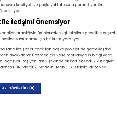
anevra kabiliyeti ve güçlü yol tutuşunu garantiliyor. Sırt
i arttırıyor.
ile İletişimi Önemsiyor
nalları aracılığıyla ürünlerimizle ilgili bilgilere genellikle erişimi
esline tanıtmamız için bir fırsat yaratıyor.”
ha fazla iletişim kurmak için başka projeler de gerçekleştirdi.
rden ayakkabılar üretmek için Yase markasıyla iş birliği yaptı.
logosunu taşıyan lastik şeklinde bir kart eklendi. Z kuşağıyla
Peaches D8NE’de ‘2021 Made in HANKOOK’ etkinliği düzenledi.
LARI GÖRÜNTÜLE (0)