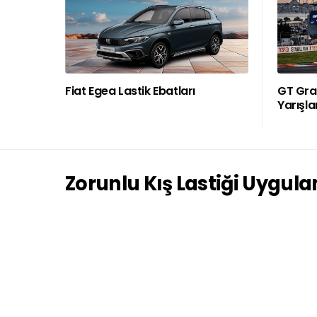
Fiat Egea Lastik Ebatları
GT Gran
Yarışla
Zorunlu Kış Lastiği Uygul