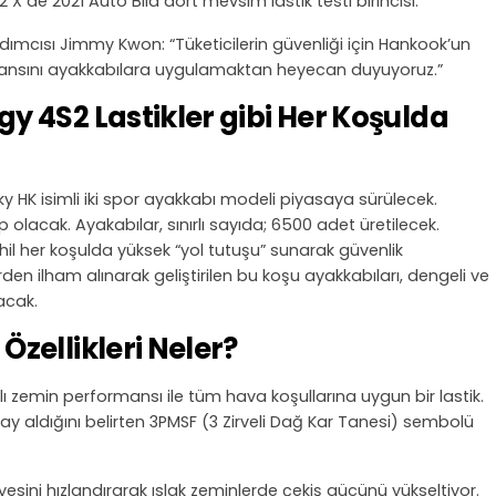
de 2021 Auto Bild dört mevsim lastik testi birincisi.
ımcısı Jimmy Kwon: “Tüketicilerin güvenliği için Hankook’un
rmansını ayakkabılara uygulamaktan heyecan duyuyoruz.”
 4S2 Lastikler gibi Her Koşulda
 HK isimli iki spor ayakkabı modeli piyasaya sürülecek.
olacak. Ayakabılar, sınırlı sayıda; 6500 adet üretilecek.
âhil her koşulda yüksek “yol tutuşu” sunarak güvenlik
rden ilham alınarak geliştirilen bu koşu ayakkabıları, dengeli ve
acak.
zellikleri Neler?
ı zemin performansı ile tüm hava koşullarına uygun bir lastik.
nay aldığını belirten 3PMSF (3 Zirveli Dağ Kar Tanesi) sembolü
iyesini hızlandırarak ıslak zeminlerde çekiş gücünü yükseltiyor.