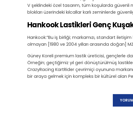
V şeklindeki özel tasarım, tüm koşularda güvenli m
blokları üzerindeki kılcallar karlı zeminlerde güvenliğ
Hankook Lastikleri Genç Kuşak 
Hankook:”Bu iş birliği; markamızı, standart iletişim ka
olmayan [1980 ve 2004 yılları arasında doğan] MZ n
Güney Koreli premium lastik üreticisi, gençlerle da
Örneğin; geçtiğimiz yıl geri dönüştürülmüş lastikle
CrazyRacing KartRider çevrimiçi oyununa markanın 
bir araya gelmek için kompleks bir kültürel alan 
YORUM