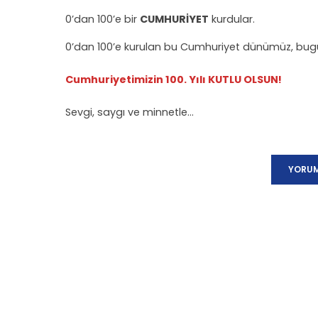
0’dan 100’e bir
CUMHURİYET
kurdular.
0’dan 100’e kurulan bu Cumhuriyet dünümüz, bugü
Cumhuriyetimizin 100. Yılı KUTLU OLSUN!
Sevgi, saygı ve minnetle…
YORUM