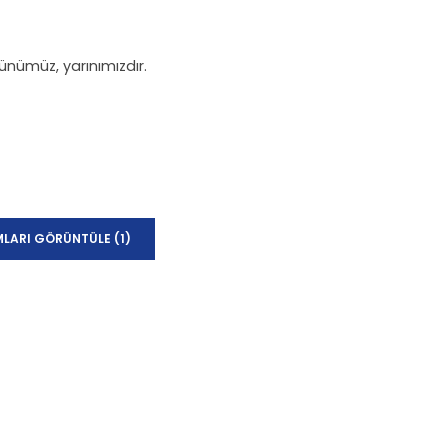
nümüz, yarınımızdır.
LARI GÖRÜNTÜLE (1)