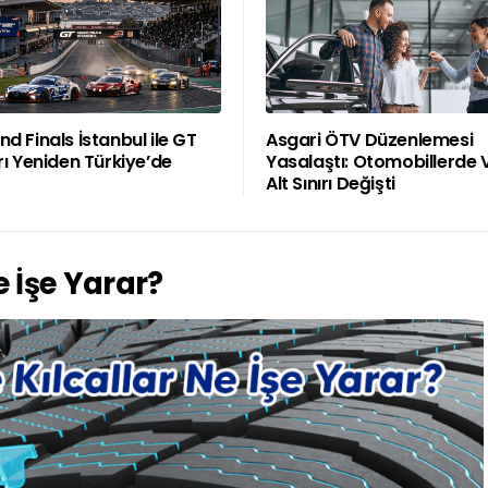
d Finals İstanbul ile GT
Asgari ÖTV Düzenlemesi
rı Yeniden Türkiye’de
Yasalaştı: Otomobillerde 
Alt Sınırı Değişti
e İşe Yarar?