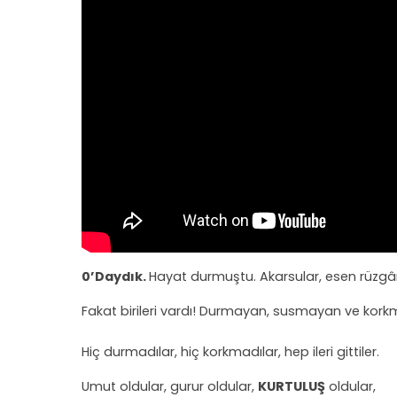
0’Daydık.
Hayat durmuştu. Akarsular, esen rüzgâ
Fakat birileri vardı! Durmayan, susmayan ve kor
Hiç durmadılar, hiç korkmadılar, hep ileri gittiler.
Umut oldular, gurur oldular,
KURTULUŞ
oldular,