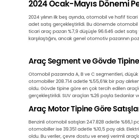
2024 Ocak-Mayıs Dönemi Per
2024 yılının ilk beş ayında, otomobil ve hafif tic
adet satış gerçekleştirildi. Bu dönemde otomobil s
ticari araç pazarı %7,9 düşüşle 96.646 adet satış ya
karşılaştığını, ancak genel otomotiv pazarının pozit
Araç Segment ve Gövde Tipine
Otomobil pazarında A, B ve C segmentleri, düşük v
otomobiller 208.714 adetle %55,6’lık bir pay alırk
oldu. Gövde tipine göre en çok tercih edilen araç
gerçekleştirildi. SUV araçları %26 payla Sedanlar 
Araç Motor Tipine Göre Satışlar
Benzinli otomobil satışları 247.828 adetle %66,1 pa
otomobiller ise 39.351 adetle %10,5 pay aldı. Elektr
oldu. Bu veriler, çevre dostu ve enerji verimli araçl