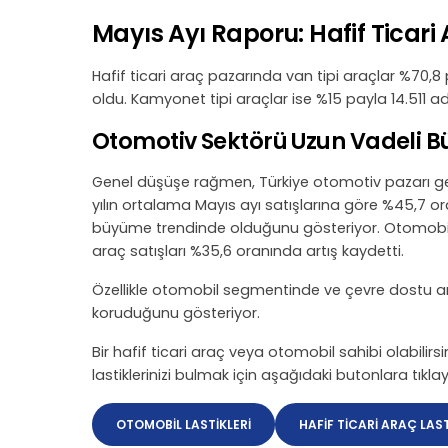
Mayıs Ayı Raporu: Hafif Ticar
Hafif ticari araç pazarında van tipi araçlar %70,8
oldu. Kamyonet tipi araçlar ise %15 payla 14.511 ad
Otomotiv Sektörü Uzun Vadeli Bü
Genel düşüşe rağmen, Türkiye otomotiv pazarı gel
yılın ortalama Mayıs ayı satışlarına göre %45,7 o
büyüme trendinde olduğunu gösteriyor. Otomobil sa
araç satışları %35,6 oranında artış kaydetti.
Özellikle otomobil segmentinde ve çevre dostu ara
koruduğunu gösteriyor.
Bir hafif ticari araç veya otomobil sahibi olabili
lastiklerinizi bulmak için aşağıdaki butonlara tıklay
OTOMOBİL LASTİKLERİ
HAFİF TİCARİ ARAÇ LAST