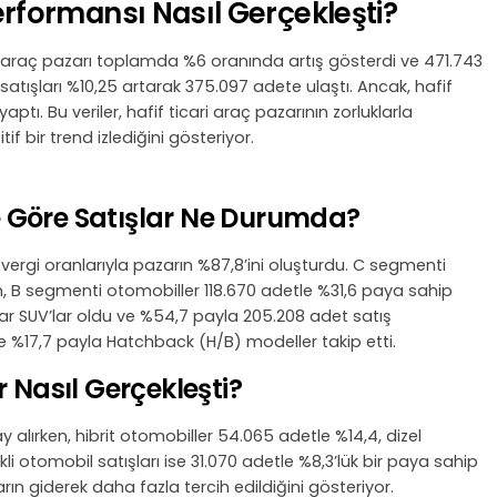
formansı Nasıl Gerçekleşti?
ari araç pazarı toplamda %6 oranında artış gösterdi ve 471.743
atışları %10,25 artarak 375.097 adete ulaştı. Ancak, hafif
ptı. Bu veriler, hafif ticari araç pazarının zorluklarla
if bir trend izlediğini gösteriyor.
 Göre Satışlar Ne Durumda?
ergi oranlarıyla pazarın %87,8’ini oluşturdu. C segmenti
en, B segmenti otomobiller 118.670 adetle %31,6 paya sahip
lar SUV’lar oldu ve %54,7 payla 205.208 adet satış
ve %17,7 payla Hatchback (H/B) modeller takip etti.
 Nasıl Gerçekleşti?
y alırken, hibrit otomobiller 54.065 adetle %14,4, dizel
ikli otomobil satışları ise 31.070 adetle %8,3’lük bir paya sahip
arın giderek daha fazla tercih edildiğini gösteriyor.