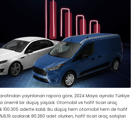
tarafından yayınlanan rapora göre, 2024 Mayıs ayında Türkiye
a önemli bir düşüş yaşadı. Otomobil ve hafif ticari araç
rak 100.305 adette kaldı. Bu düşüş hem otomobil hem de hafif
%8,19 azalarak 80.260 adet olurken, hafif ticari araç satışları