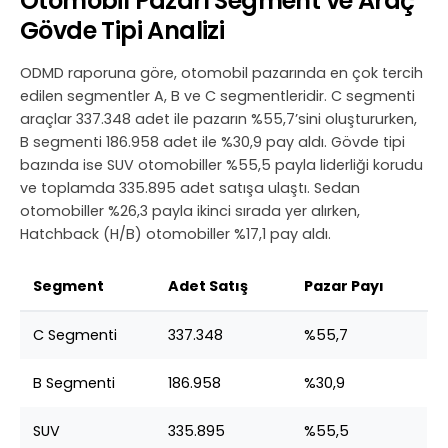
Otomobil Pazarı Segment ve Araç
Gövde Tipi Analizi
ODMD raporuna göre, otomobil pazarında en çok tercih
edilen segmentler A, B ve C segmentleridir. C segmenti
araçlar 337.348 adet ile pazarın %55,7’sini oluştururken,
B segmenti 186.958 adet ile %30,9 pay aldı. Gövde tipi
bazında ise SUV otomobiller %55,5 payla liderliği korudu
ve toplamda 335.895 adet satışa ulaştı. Sedan
otomobiller %26,3 payla ikinci sırada yer alırken,
Hatchback (H/B) otomobiller %17,1 pay aldı.
Segment
Adet Satış
Pazar Payı
C Segmenti
337.348
%55,7
B Segmenti
186.958
%30,9
SUV
335.895
%55,5