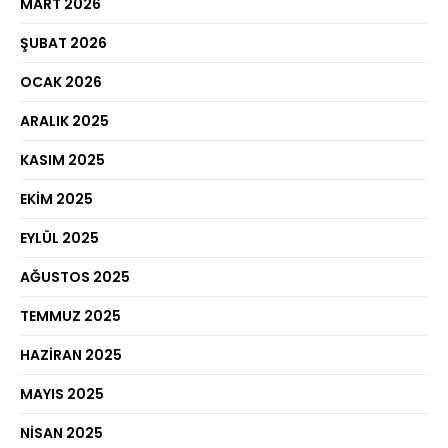
MART 2026
ŞUBAT 2026
OCAK 2026
ARALIK 2025
KASIM 2025
EKIM 2025
EYLÜL 2025
AĞUSTOS 2025
TEMMUZ 2025
HAZIRAN 2025
MAYIS 2025
NISAN 2025