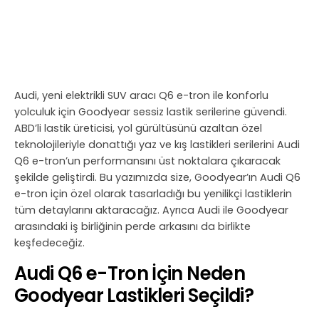
Audi, yeni elektrikli SUV aracı Q6 e-tron ile konforlu
yolculuk için Goodyear sessiz lastik serilerine güvendi.
ABD’li lastik üreticisi, yol gürültüsünü azaltan özel
teknolojileriyle donattığı yaz ve kış lastikleri serilerini Audi
Q6 e-tron’un performansını üst noktalara çıkaracak
şekilde geliştirdi. Bu yazımızda size, Goodyear’ın Audi Q6
e-tron için özel olarak tasarladığı bu yenilikçi lastiklerin
tüm detaylarını aktaracağız. Ayrıca Audi ile Goodyear
arasındaki iş birliğinin perde arkasını da birlikte
keşfedeceğiz.
Audi Q6 e-Tron İçin Neden
Goodyear Lastikleri Seçildi?