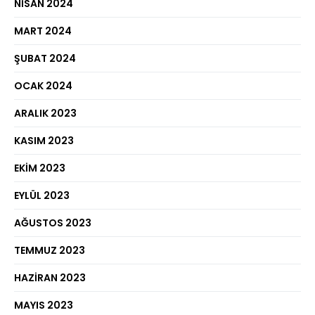
NISAN 2024
MART 2024
ŞUBAT 2024
OCAK 2024
ARALIK 2023
KASIM 2023
EKIM 2023
EYLÜL 2023
AĞUSTOS 2023
TEMMUZ 2023
HAZIRAN 2023
MAYIS 2023