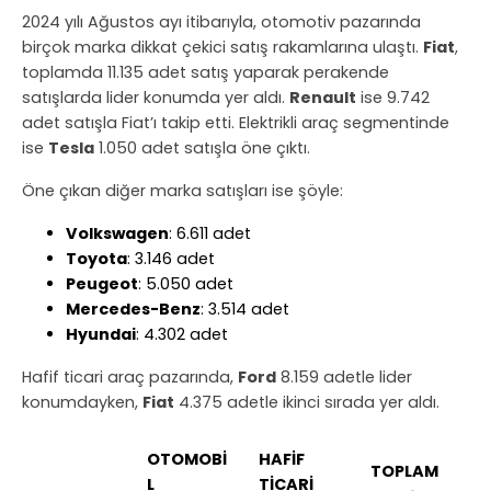
2024 yılı Ağustos ayı itibarıyla, otomotiv pazarında
birçok marka dikkat çekici satış rakamlarına ulaştı.
Fiat
,
toplamda 11.135 adet satış yaparak perakende
satışlarda lider konumda yer aldı.
Renault
ise 9.742
adet satışla Fiat’ı takip etti. Elektrikli araç segmentinde
ise
Tesla
1.050 adet satışla öne çıktı.
Öne çıkan diğer marka satışları ise şöyle:
Volkswagen
: 6.611 adet
Toyota
: 3.146 adet
Peugeot
: 5.050 adet
Mercedes-Benz
: 3.514 adet
Hyundai
: 4.302 adet
Hafif ticari araç pazarında,
Ford
8.159 adetle lider
konumdayken,
Fiat
4.375 adetle ikinci sırada yer aldı.
OTOMOBİ
HAFİF
TOPLAM
L
TİCARİ