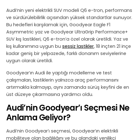
Audi’nin yeni elektrikli SUV modeli Q6 e-tron, performans
ve sürdürülebilirlik açısından yüksek standartlar sunuyor.
Bu hedefleri karşılamak için, Goodyear Eagle F1
Asymmetric yaz ve Goodyear UltraGrip Performance+
SUV kış lastikleri, Q6 e-tron’a özel olarak üretildi. Yaz ve
kış kullanımına uygun bu
sessiz lastikler
, 18 inçten 21 inçe
kadar geniş bir yelpazede, farklı donanım seviyelerine
uygun olarak üretildi.
Goodyear’ın Audi ile yaptığı modelleme ve test
çalışmaları, lastiklerin yalnızca araç performansını
artırmakla kalmayıp, aynı zamanda sürüş keyfini de en
üst düzeye çıkarmasına yardımcı oldu.
Audi’nin Goodyear’ı Seçmesi Ne
Anlama Geliyor?
Audi’nin Goodyear’ı seçmesi, Goodyear’ın elektrikli
mobiliteye olan bağlılığını ve bu alandaki yenilikçi