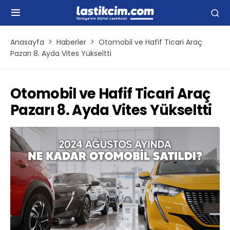
Anasayfa
Haberler
Otomobil ve Hafif Ticari Araç
Pazarı 8. Ayda Vites Yükseltti
Otomobil ve Hafif Ticari Araç
Pazarı 8. Ayda Vites Yükseltti