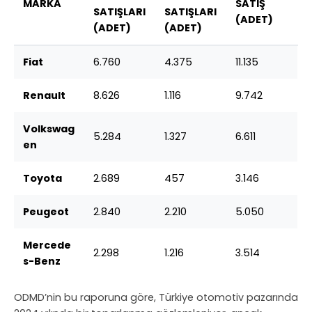
MARKA
SATIŞ
SATIŞLARI
SATIŞLARI
(ADET)
(ADET)
(ADET)
Fiat
6.760
4.375
11.135
Renault
8.626
1.116
9.742
Volkswag
5.284
1.327
6.611
en
Toyota
2.689
457
3.146
Peugeot
2.840
2.210
5.050
Mercede
2.298
1.216
3.514
s-Benz
ODMD’nin bu raporuna göre, Türkiye otomotiv pazarında