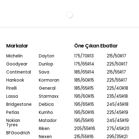
Markalar
Öne Çıkan Ebatlar
Michelin
Dayton
175/70R13
215/50R17
Goodyear
Dunlop
175/65R14
225/50R17
Continental
Sava
185/65R14
215/55R17
Hankook
Kormoran
185/60R15
225/55R17
Pirelli
General
185/65R15
225/40R18
Lassa
Starmaxx
195/60R15
235/45R18
Bridgestone
Debica
195/65R15
245/45R18
Petlas
Kumho
195/50R16
225/45R19
Nokian
Matador
195/55R16
245/45R19
Tyres
Riken
205/55R16
275/45R20
BFGoodrich
Nexen
215/55R16
295/35R21