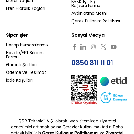
Motor Yağları
KVKK İlgili Kişi
Başvuru Formu
Fren Hidrolik Yağları
Aydınlatma Metni
Çerez Kullanım Politikası
Siparişler
Sosyal Medya
Hesap Numaralarımız
Havale/EFT Bildirim
Formu
0850 811 11 01
Garanti Şartları
Ödeme ve Teslimat
İade Koşulları
QSR Teknoloji A.Ş. olarak, web sitemizde ziyaretçi
deneyimini artırmak adına Çerezler kullanılmaktadır. Daha
detaylı bilgi için
Çerez Kullanım Politikamızı
ve
Ziyaretçi