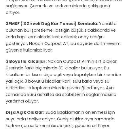
sağlanıyor. Çamurlu ve karlı zeminlerde çekiş gücü
artıyor.
3PMSF ( 3 Zirveli Dağ Kar Tanesi) Sembolü:
Yanakta
bulunan bu işaretleme, lastiğin düşük sıcaklıklarda ve
karla kaplı zeminlerde test edilerek onay aldığını
gösteriyor. Nokian Outpost AT, bu sayede dört mevsim
güvenle kullanılabiliyor.
3 Boyutlu Kılcallar:
Nokian Outpost AT’nin sırt blokları
üzerinde farklı biçimlerde 3D kılcallar bulunuyor. Bu
kılcalların bir kısmı dışa açık veya kapalıyken bir kısmı ise
yarı açık. 3 boyutlu kılcallar; karlı, sulu karla veya su
birikintileri ile kaplı zeminlerde güvenliği arttırıyor. Aynı
zamanda kuru asfaltta da stabilitenin sağlanmasına
yardımcı oluyor.
Dışa Açık Oluklar:
Suda kızaklamanın önlenmesi için
suyu hızla tahliye ediyor. Geniş oluklar aynı zamanda
karlı ve çamurlu zeminlerde çekiş gücünü arttırıyor.