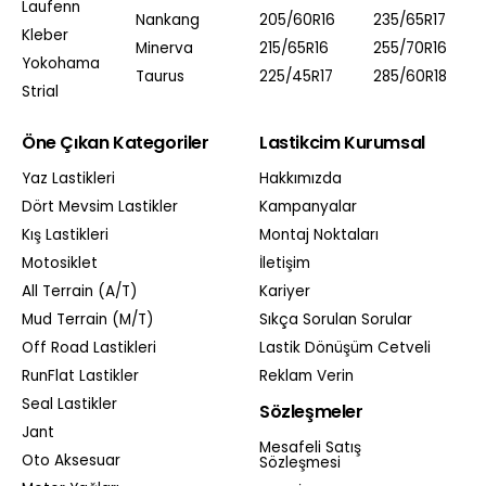
Laufenn
Nankang
205/60R16
235/65R17
Kleber
Minerva
215/65R16
255/70R16
Yokohama
Taurus
225/45R17
285/60R18
Strial
Öne Çıkan Kategoriler
Lastikcim Kurumsal
Yaz Lastikleri
Hakkımızda
Dört Mevsim Lastikler
Kampanyalar
Kış Lastikleri
Montaj Noktaları
Motosiklet
İletişim
All Terrain (A/T)
Kariyer
Mud Terrain (M/T)
Sıkça Sorulan Sorular
Off Road Lastikleri
Lastik Dönüşüm Cetveli
RunFlat Lastikler
Reklam Verin
Seal Lastikler
Sözleşmeler
Jant
Mesafeli Satış
Oto Aksesuar
Sözleşmesi