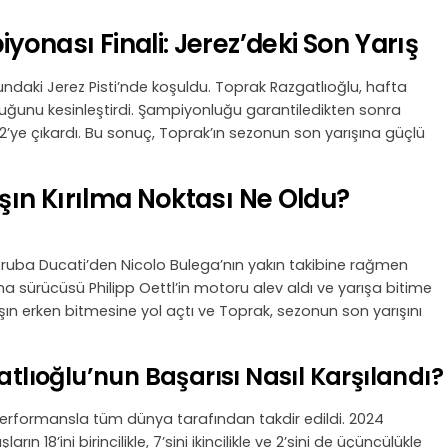
nası Finali: Jerez’deki Son Yarış
ndaki Jerez Pisti’nde koşuldu. Toprak Razgatlıoğlu, hafta
luğunu kesinleştirdi. Şampiyonluğu garantiledikten sonra
502’ye çıkardı. Bu sonuç, Toprak’ın sezonun son yarışına güçlü
ın Kırılma Noktası Ne Oldu?
, Aruba Ducati’den Nicolo Bulega’nın yakın takibine rağmen
 sürücüsü Philipp Oettl’in motoru alev aldı ve yarışa bitime
ışın erken bitmesine yol açtı ve Toprak, sezonun son yarışını
lıoğlu’nun Başarısı Nasıl Karşılandı?
erformansla tüm dünya tarafından takdir edildi. 2024
18’ini birincilikle, 7’sini ikincilikle ve 2’sini de üçüncülükle