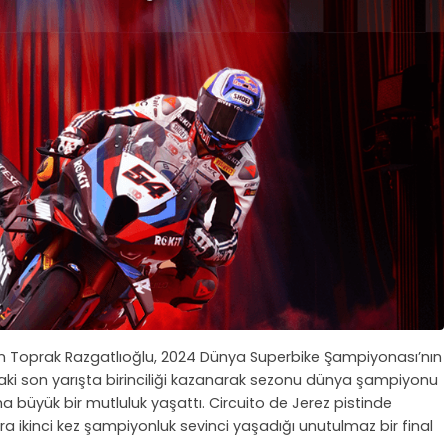
den Toprak Razgatlıoğlu, 2024 Dünya Superbike Şampiyonası’nın
’daki son yarışta birinciliği kazanarak sezonu dünya şampiyonu
 büyük bir mutluluk yaşattı. Circuito de Jerez pistinde
nra ikinci kez şampiyonluk sevinci yaşadığı unutulmaz bir final