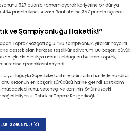
4 sezonunu 527 puanla tamamlayarak kariyerine bir dünya
a 484 puanla ikinci, Alvaro Bautista ise 357 puanla üçüncü
tık ve Şampiyonluğu Hakettik!’’
an Toprak Razgatlıoğlu, “Bu şampiyonluk, yıllardır hayalini
bana destek olan herkese teşekkür ediyorum. Bu başarı, büyük
k sezon için de oldukça umutlu olduğunu belirten Toprak,
a sürecine gireceklerini söyledi.
piyonluğuyla Superbike tarihine adını altın harflerle yazdırdı.
 onu sezonun en başarılı sürücüsü haline getirdi. Lastikcim
’ın mücadeleci ruhu, yeteneği ve azminin, önümüzdeki
ini biliyoruz. Tebrikler Toprak Razgatlıoğlu!
LARI GÖRÜNTÜLE (0)