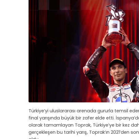
Türkiye’yi uluslararası arenada gururla temsil e
final yarışında büyük bir zafer elde etti. İspanya
olarak tamamlayan Toprak, Türkiye’ye bir kez daha
gerçekleşen bu tarihi yarış, Toprak’ın 2021’den so