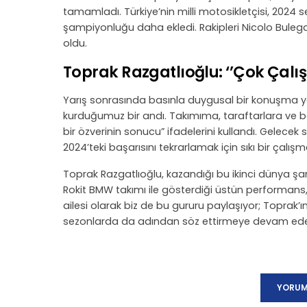
tamamladı. Türkiye’nin milli motosikletçisi, 202
şampiyonluğu daha ekledi. Rakipleri Nicolo Buleg
oldu.
Toprak Razgatlıoğlu: ‘’Çok Çalış
Yarış sonrasında basınla duygusal bir konuşma yap
kurduğumuz bir andı. Takımıma, taraftarlara ve 
bir özverinin sonucu” ifadelerini kullandı. Gelece
2024’teki başarısını tekrarlamak için sıkı bir çalışm
Toprak Razgatlıoğlu, kazandığı bu ikinci dünya şam
Rokit BMW takımı ile gösterdiği üstün performans,
ailesi olarak biz de bu gururu paylaşıyor; Toprak
sezonlarda da adından söz ettirmeye devam edeceğ
YORUM