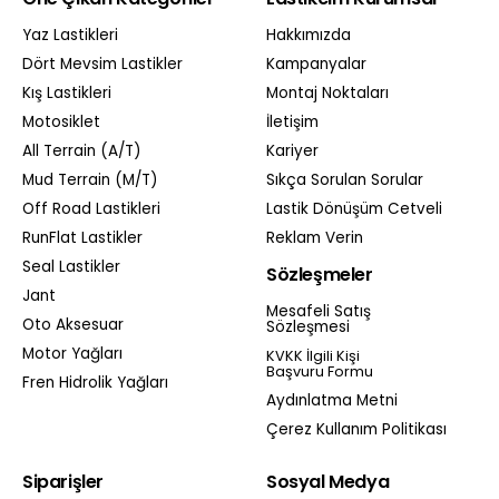
Yaz Lastikleri
Hakkımızda
Dört Mevsim Lastikler
Kampanyalar
Kış Lastikleri
Montaj Noktaları
Motosiklet
İletişim
All Terrain (A/T)
Kariyer
Mud Terrain (M/T)
Sıkça Sorulan Sorular
Off Road Lastikleri
Lastik Dönüşüm Cetveli
RunFlat Lastikler
Reklam Verin
Seal Lastikler
Sözleşmeler
Jant
Mesafeli Satış
Oto Aksesuar
Sözleşmesi
Motor Yağları
KVKK İlgili Kişi
Başvuru Formu
Fren Hidrolik Yağları
Aydınlatma Metni
Çerez Kullanım Politikası
Siparişler
Sosyal Medya