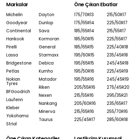
Markalar
Öne Çıkan Ebatlar
Michelin
Dayton
175/70R13
215/50R17
Goodyear
Dunlop
175/65R14
225/50R17
Continental
Sava
185/65R14
215/55R17
Hankook
Kormoran
185/60R15
225/55R17
Pirelli
General
185/65R15
225/40R18
Lassa
Starmaxx
195/60R15
235/45R18
Bridgestone
Debica
195/65R15
245/45R18
Petlas
Kumho
195/50R16
225/45R19
Nokian
Matador
195/55R16
245/45R19
Tyres
Riken
205/55R16
275/45R20
BFGoodrich
Nexen
215/55R16
295/35R21
Laufenn
Nankang
205/60R16
235/65R17
Kleber
Minerva
215/65R16
255/70R16
Yokohama
Taurus
225/45R17
285/60R18
Strial
Öne Çıkan Kategoriler
Lastikcim Kurumsal