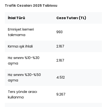
Trafik Cezaları 2025 Tablosu
İhlal Türü
Ceza Tutarı (TL)
Emniyet kemeri
993
takmama
Kırmızı ışık ihlali
2.167
Hız sınırını %10-%30
2.167
aşma
Hız sınırını %30-%50
4.512
aşma
Ters yönde aracı
9.267
kullanma