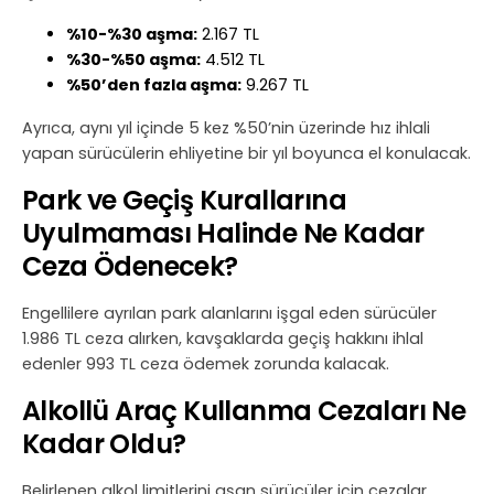
%10-%30 aşma:
2.167 TL
%30-%50 aşma:
4.512 TL
%50’den fazla aşma:
9.267 TL
Ayrıca, aynı yıl içinde 5 kez %50’nin üzerinde hız ihlali
yapan sürücülerin ehliyetine bir yıl boyunca el konulacak.
Park ve Geçiş Kurallarına
Uyulmaması Halinde Ne Kadar
Ceza Ödenecek?
Engellilere ayrılan park alanlarını işgal eden sürücüler
1.986 TL ceza alırken, kavşaklarda geçiş hakkını ihlal
edenler 993 TL ceza ödemek zorunda kalacak.
Alkollü Araç Kullanma Cezaları Ne
Kadar Oldu?
Belirlenen alkol limitlerini aşan sürücüler için cezalar