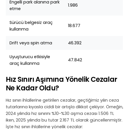
Engelli park alanına park
1.986
etme
Sürücü belgesiz araç
18.677
kullanma
Drift veya spin atma
46.392
Uyuşturucu etkisiyle
47.842
araç kullanma
Hız Sınırı Aşımına Yönelik Cezalar
Ne Kadar Oldu?
Hız sınırı ihlallerine getirilen cezalar, geçtiğimiz yılın ceza
tutarlarına kıyasla ciddi bir artışla dikkat çekiyor. Örneğin,
2024 yılında hız sınırını %10-%30 aşma cezası 1.506 TL
iken, 2025 yılında bu tutar 2.167 TL olarak güncellenmiştir.
İşte hız sınırı ihlallerine yönelik cezalar: